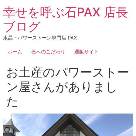
コ
幸せを呼ぶ石PAX 店長
ン
テ
ブログ
ン
ツ
水晶・パワーストーン専門店 PAX
に
ス
ホーム
石へのこだわり
通販サイト
キ
ッ
お土産のパワーストー
プ
ン屋さんがありまし
た