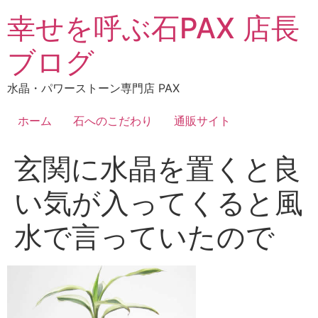
コ
幸せを呼ぶ石PAX 店長
ン
テ
ブログ
ン
ツ
水晶・パワーストーン専門店 PAX
に
ス
ホーム
石へのこだわり
通販サイト
キ
ッ
玄関に水晶を置くと良
プ
い気が入ってくると風
水で言っていたので