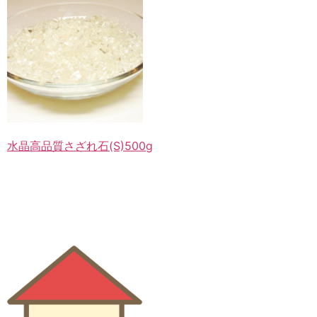
水晶高品質さざれ石(S)500g