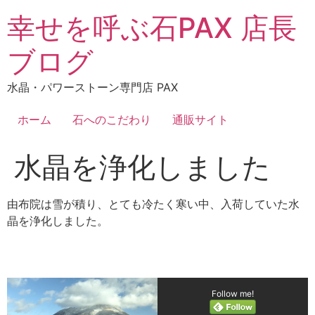
コ
幸せを呼ぶ石PAX 店長
ン
テ
ブログ
ン
ツ
水晶・パワーストーン専門店 PAX
に
ス
ホーム
石へのこだわり
通販サイト
キ
ッ
水晶を浄化しました
プ
由布院は雪が積り、とても冷たく寒い中、入荷していた水
晶を浄化しました。
Follow me!