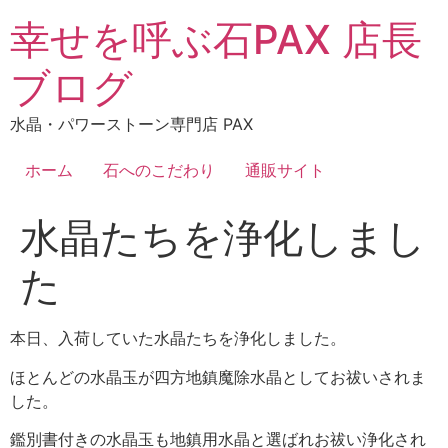
コ
幸せを呼ぶ石PAX 店長
ン
テ
ブログ
ン
ツ
水晶・パワーストーン専門店 PAX
に
ス
ホーム
石へのこだわり
通販サイト
キ
ッ
水晶たちを浄化しまし
プ
た
本日、入荷していた水晶たちを浄化しました。
ほとんどの水晶玉が四方地鎮魔除水晶としてお祓いされま
した。
鑑別書付きの水晶玉も地鎮用水晶と選ばれお祓い浄化され