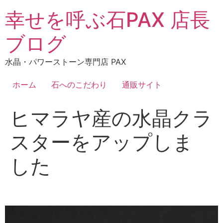
コ
幸せを呼ぶ石PAX 店長
ン
テ
ブログ
ン
ツ
水晶・パワーストーン専門店 PAX
に
ス
ホーム
石へのこだわり
通販サイト
キ
ッ
ヒマラヤ産の水晶クラ
プ
スターをアップしま
した