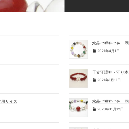
水晶七福神七色 厄
2021年4月1日
干支守護神・守り本
2021年1月11日
性用サイズ
水晶七福神七色 厄
2020年11月12日