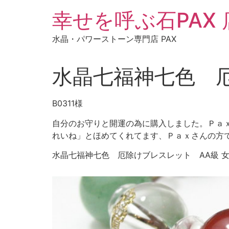
コ
幸せを呼ぶ石PAX
ン
テ
水晶・パワーストーン専門店 PAX
ン
ツ
に
水晶七福神七色 
ス
キ
B0311様
ッ
プ
自分のお守りと開運の為に購入しました。Ｐａ
れいね」とほめてくれてます、Ｐａｘさんの方
水晶七福神七色 厄除けブレスレット AA級 