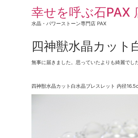
コ
幸せを呼ぶ石PAX
ン
テ
水晶・パワーストーン専門店 PAX
ン
ツ
に
四神獣水晶カット
ス
キ
無事に届きました。思っていたよりも綺麗でし
ッ
プ
四神獣水晶カット白水晶ブレスレット 内径16.5