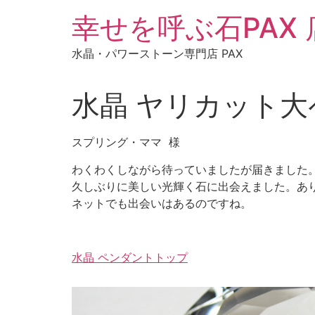
コ
幸せを呼ぶ石PAX
ン
テ
水晶・パワーストーン専門店 PAX
ン
ツ
に
水晶 ヤリカット
ス
キ
スプリング・ママ 様
ッ
プ
わくわくしながら待っていましたが届きました
久しぶりに美しい光輝く石に出会えました。あ
ネットでも出会いはあるのですね。
水晶 ペンダントトップ