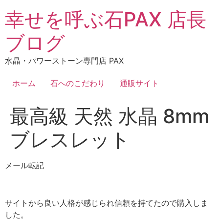
コ
幸せを呼ぶ石PAX 店長
ン
テ
ブログ
ン
ツ
水晶・パワーストーン専門店 PAX
に
ス
ホーム
石へのこだわり
通販サイト
キ
ッ
最高級 天然 水晶 8mm
プ
ブレスレット
メール転記
サイトから良い人格が感じられ信頼を持てたので購入しま
した。