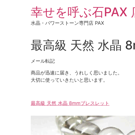
コ
幸せを呼ぶ石PAX
ン
テ
水晶・パワーストーン専門店 PAX
ン
ツ
に
最高級 天然 水晶 
ス
キ
メール転記
ッ
プ
商品が迅速に届き、うれしく思いました。
大切に使っていきたいと思います。
最高級 天然 水晶 8mmブレスレット