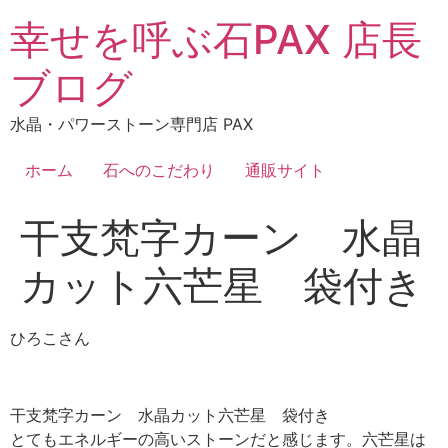
コ
幸せを呼ぶ石PAX 店長
ン
テ
ブログ
ン
ツ
水晶・パワーストーン専門店 PAX
に
ス
ホーム
石へのこだわり
通販サイト
キ
ッ
干支梵字カーン 水晶
プ
カット六芒星 袋付き
ひろこさん
干支梵字カーン 水晶カット六芒星 袋付き
とてもエネルギーの高いストーンだと感じます。六芒星は