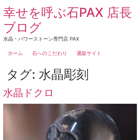
コ
幸せを呼ぶ石PAX 店長
ン
テ
ブログ
ン
ツ
水晶・パワーストーン専門店 PAX
に
ス
ホーム
石へのこだわり
通販サイト
キ
ッ
タグ:
水晶彫刻
プ
水晶ドクロ