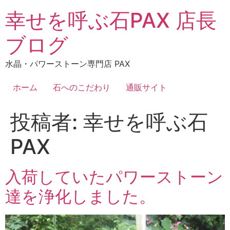
コ
幸せを呼ぶ石PAX 店長
ン
テ
ブログ
ン
ツ
水晶・パワーストーン専門店 PAX
に
ス
ホーム
石へのこだわり
通販サイト
キ
ッ
投稿者:
幸せを呼ぶ石
プ
PAX
入荷していたパワーストーン
達を浄化しました。