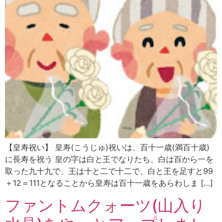
【皇寿祝い】 皇寿(こうじゅ)祝いは、百十一歳(満百十歳)
に長寿を祝う 皇の字は白と王でなりたち、白は百から一を
取った九十九で、王は十と二で十二で、白と王を足すと99
＋12＝111となることから皇寿は百十一歳をあらわしま […]
ファントムクォーツ(山入り