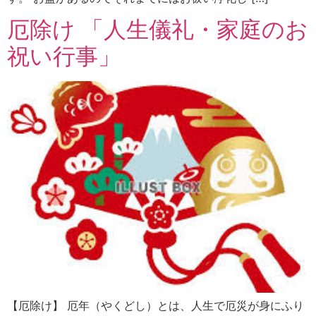
厄除け 「人生儀礼・家庭のお
祝い行事」
【厄除け】 厄年（やくどし）とは、人生で厄災が身にふり