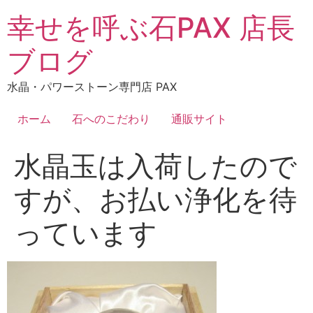
コ
幸せを呼ぶ石PAX 店長
ン
テ
ブログ
ン
ツ
水晶・パワーストーン専門店 PAX
に
ス
ホーム
石へのこだわり
通販サイト
キ
ッ
水晶玉は入荷したので
プ
すが、お払い浄化を待
っています