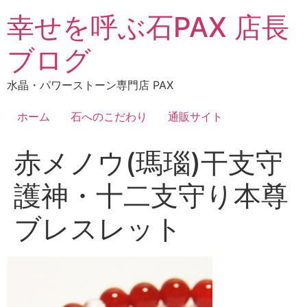
コ
幸せを呼ぶ石PAX 店長
ン
テ
ブログ
ン
ツ
水晶・パワーストーン専門店 PAX
に
ス
ホーム
石へのこだわり
通販サイト
キ
ッ
赤メノウ(瑪瑙)干支守
プ
護神・十二支守り本尊
ブレスレット