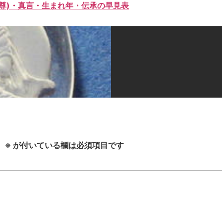
尊)・真言・生まれ年・伝承の早見表
。
※
が付いている欄は必須項目です