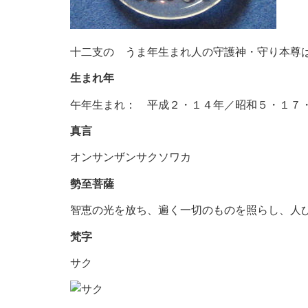
十二支の うま年生まれ人の守護神・守り本尊
生まれ年
午年生まれ： 平成２・１４年／昭和５・１７
真言
オンサンザンサクソワカ
勢至菩薩
智恵の光を放ち、遍く一切のものを照らし、人
梵字
サク