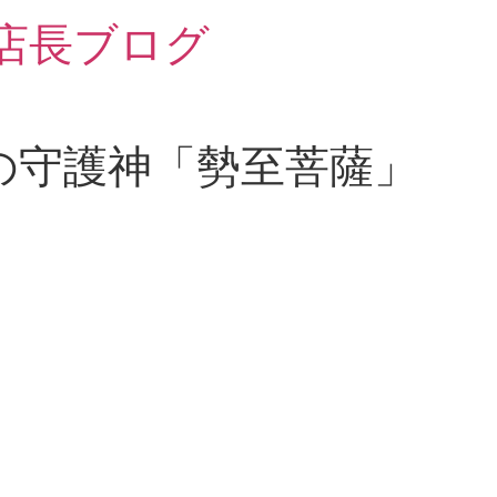
 店長ブログ
の守護神「勢至菩薩」