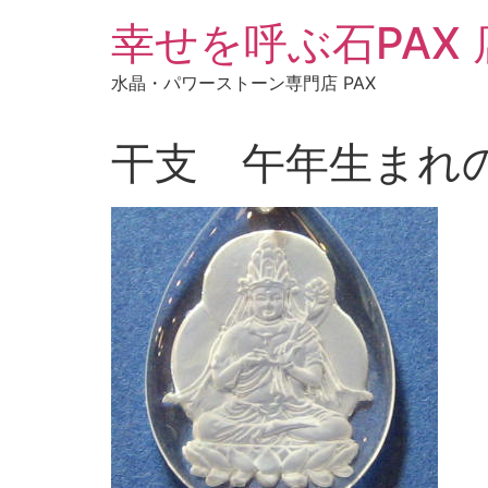
コ
幸せを呼ぶ石PAX
ン
テ
水晶・パワーストーン専門店 PAX
ン
ツ
に
干支 午年生まれ
ス
キ
ッ
プ