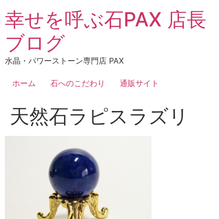
コ
幸せを呼ぶ石PAX 店長
ン
テ
ブログ
ン
ツ
水晶・パワーストーン専門店 PAX
に
ス
ホーム
石へのこだわり
通販サイト
キ
ッ
天然石ラピスラズリ
プ