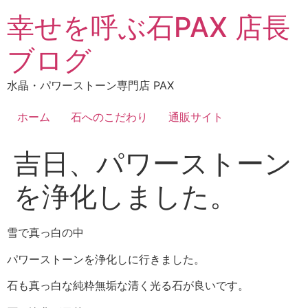
コ
幸せを呼ぶ石PAX 店長
ン
テ
ブログ
ン
ツ
水晶・パワーストーン専門店 PAX
に
ス
ホーム
石へのこだわり
通販サイト
キ
ッ
吉日、パワーストーン
プ
を浄化しました。
雪で真っ白の中
パワーストーンを浄化しに行きました。
石も真っ白な純粋無垢な清く光る石が良いです。