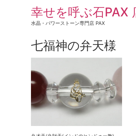
コ
幸せを呼ぶ石PAX
ン
テ
水晶・パワーストーン専門店 PAX
ン
ツ
に
七福神の弁天様
ス
キ
ッ
プ
弁才天/弁財天(インドのヒンドゥー教)