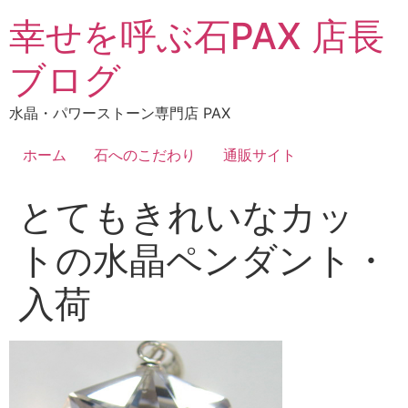
コ
幸せを呼ぶ石PAX 店長
ン
テ
ブログ
ン
ツ
水晶・パワーストーン専門店 PAX
に
ス
ホーム
石へのこだわり
通販サイト
キ
ッ
とてもきれいなカッ
プ
トの水晶ペンダント・
入荷