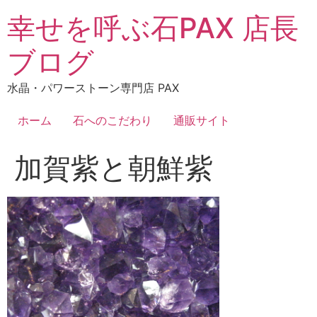
コ
幸せを呼ぶ石PAX 店長
ン
テ
ブログ
ン
ツ
水晶・パワーストーン専門店 PAX
に
ス
ホーム
石へのこだわり
通販サイト
キ
ッ
加賀紫と朝鮮紫
プ