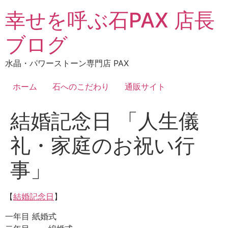
コ
幸せを呼ぶ石PAX 店長
ン
テ
ブログ
ン
ツ
水晶・パワーストーン専門店 PAX
に
ス
ホーム
石へのこだわり
通販サイト
キ
ッ
結婚記念日 「人生儀
プ
礼・家庭のお祝い行
事」
【
結婚記念日
】
一年目 紙婚式