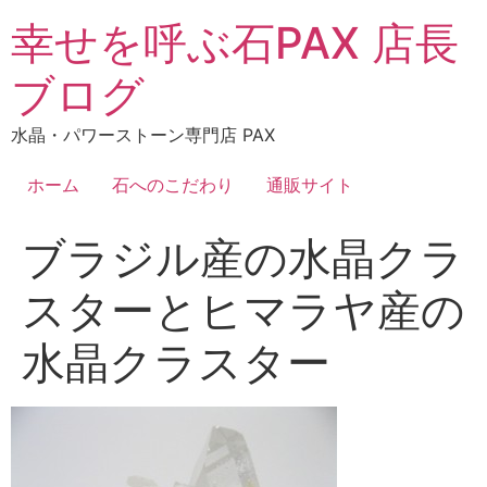
コ
幸せを呼ぶ石PAX 店長
ン
テ
ブログ
ン
ツ
水晶・パワーストーン専門店 PAX
に
ス
ホーム
石へのこだわり
通販サイト
キ
ッ
ブラジル産の水晶クラ
プ
スターとヒマラヤ産の
水晶クラスター