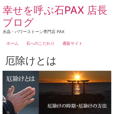
コ
幸せを呼ぶ石PAX 店長
ン
テ
ブログ
ン
ツ
水晶・パワーストーン専門店 PAX
に
ス
ホーム
石へのこだわり
通販サイト
キ
ッ
厄除けとは
プ