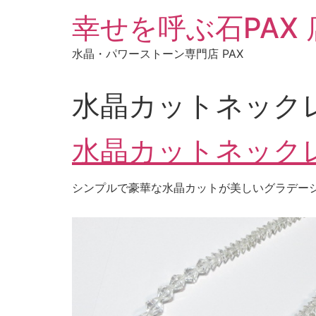
コ
幸せを呼ぶ石PAX
ン
テ
水晶・パワーストーン専門店 PAX
ン
ツ
に
水晶カットネック
ス
キ
水晶カットネック
ッ
プ
シンプルで豪華な水晶カットが美しいグラデー