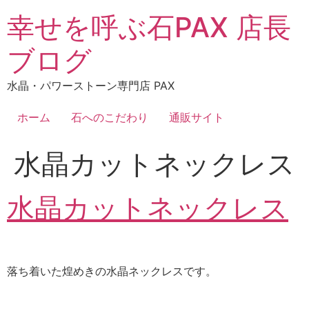
コ
幸せを呼ぶ石PAX 店長
ン
テ
ブログ
ン
ツ
水晶・パワーストーン専門店 PAX
に
ス
ホーム
石へのこだわり
通販サイト
キ
ッ
水晶カットネックレス
プ
水晶カットネックレス
落ち着いた煌めきの水晶ネックレスです。