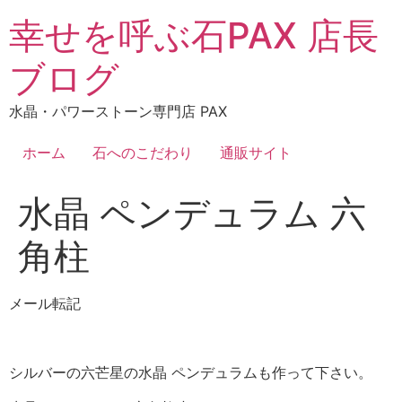
コ
幸せを呼ぶ石PAX 店長
ン
テ
ブログ
ン
ツ
水晶・パワーストーン専門店 PAX
に
ス
ホーム
石へのこだわり
通販サイト
キ
ッ
水晶 ペンデュラム 六
プ
角柱
メール転記
シルバーの六芒星の水晶 ペンデュラムも作って下さい。