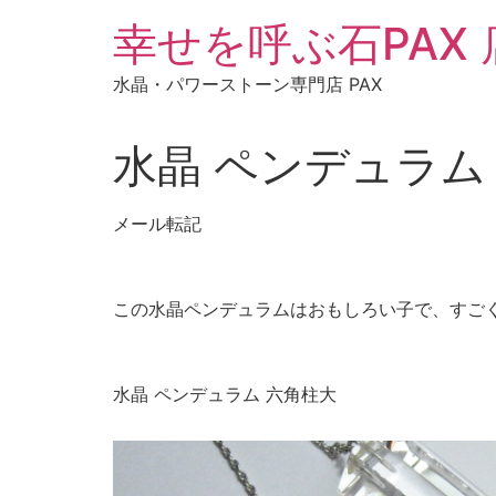
コ
幸せを呼ぶ石PAX
ン
テ
水晶・パワーストーン専門店 PAX
ン
ツ
に
水晶 ペンデュラム
ス
キ
メール転記
ッ
プ
この水晶ペンデュラムはおもしろい子で、すご
水晶 ペンデュラム 六角柱大