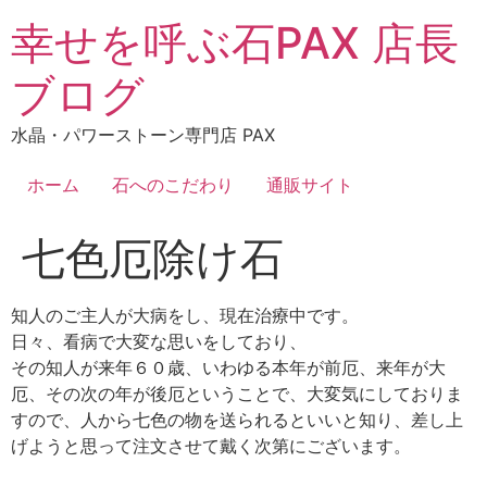
コ
幸せを呼ぶ石PAX 店長
ン
テ
ブログ
ン
ツ
水晶・パワーストーン専門店 PAX
に
ス
ホーム
石へのこだわり
通販サイト
キ
ッ
七色厄除け石
プ
知人のご主人が大病をし、現在治療中です。
日々、看病で大変な思いをしており、
その知人が来年６０歳、いわゆる本年が前厄、来年が大
厄、その次の年が後厄ということで、大変気にしておりま
すので、人から七色の物を送られるといいと知り、差し上
げようと思って注文させて戴く次第にございます。