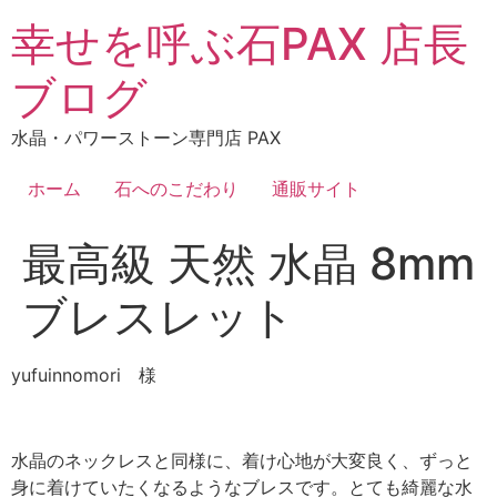
コ
幸せを呼ぶ石PAX 店長
ン
テ
ブログ
ン
ツ
水晶・パワーストーン専門店 PAX
に
ス
ホーム
石へのこだわり
通販サイト
キ
ッ
最高級 天然 水晶 8mm
プ
ブレスレット
yufuinnomori 様
水晶のネックレスと同様に、着け心地が大変良く、ずっと
身に着けていたくなるようなブレスです。とても綺麗な水