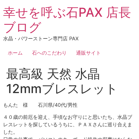
コ
幸せを呼ぶ石PAX 店長
ン
テ
ブログ
ン
ツ
水晶・パワーストーン専門店 PAX
に
ス
ホーム
石へのこだわり
通販サイト
キ
ッ
最高級 天然 水晶
プ
12mmブレスレット
もんた 様 石川県/40代/男性
４０歳の前厄を迎え、手頃なお守りにと思いたち、水晶ブ
レスレットを探しているうちに、ＰＡＸさんに巡り合えま
した。