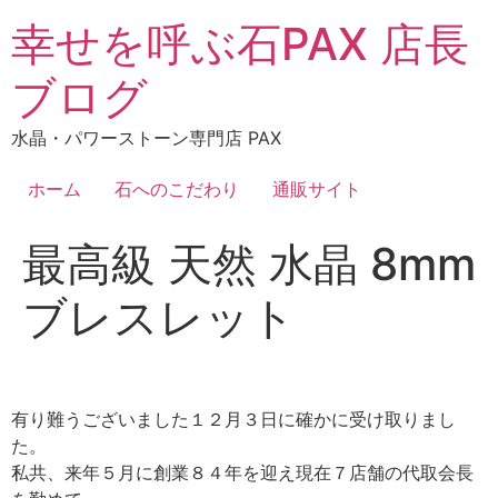
コ
幸せを呼ぶ石PAX 店長
ン
テ
ブログ
ン
ツ
水晶・パワーストーン専門店 PAX
に
ス
ホーム
石へのこだわり
通販サイト
キ
ッ
最高級 天然 水晶 8mm
プ
ブレスレット
有り難うございました１２月３日に確かに受け取りまし
た。
私共、来年５月に創業８４年を迎え現在７店舗の代取会長