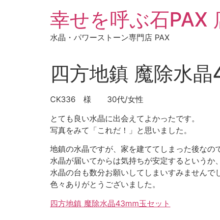
コ
幸せを呼ぶ石PAX
ン
テ
水晶・パワーストーン専門店 PAX
ン
ツ
に
四方地鎮 魔除水晶
ス
キ
CK336 様 30代/女性
ッ
プ
とても良い水晶に出会えてよかったです。
写真をみて「これだ！」と思いました。
地鎮の水晶ですが、家を建ててしまった後なの
水晶が届いてからは気持ちが安定するというか
水晶の台も数分お願いしてしまいすみませんで
色々ありがとうございました。
四方地鎮 魔除水晶43mm玉セット