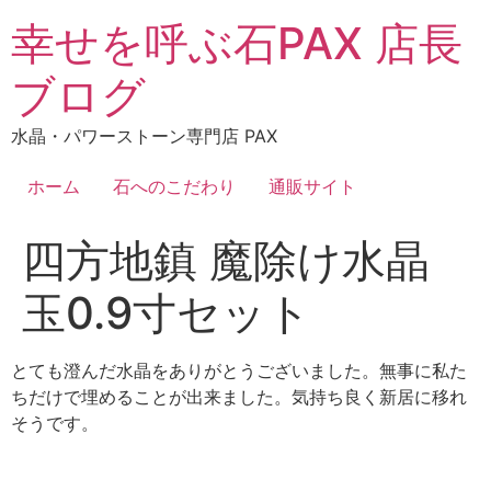
コ
幸せを呼ぶ石PAX 店長
ン
テ
ブログ
ン
ツ
水晶・パワーストーン専門店 PAX
に
ス
ホーム
石へのこだわり
通販サイト
キ
ッ
四方地鎮 魔除け水晶
プ
玉0.9寸セット
とても澄んだ水晶をありがとうございました。無事に私た
ちだけで埋めることが出来ました。気持ち良く新居に移れ
そうです。