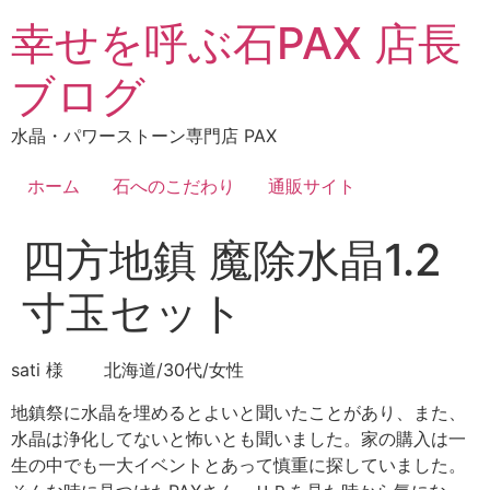
コ
幸せを呼ぶ石PAX 店長
ン
テ
ブログ
ン
ツ
水晶・パワーストーン専門店 PAX
に
ス
ホーム
石へのこだわり
通販サイト
キ
ッ
四方地鎮 魔除水晶1.2
プ
寸玉セット
sati 様 北海道/30代/女性
地鎮祭に水晶を埋めるとよいと聞いたことがあり、また、
水晶は浄化してないと怖いとも聞いました。家の購入は一
生の中でも一大イベントとあって慎重に探していました。