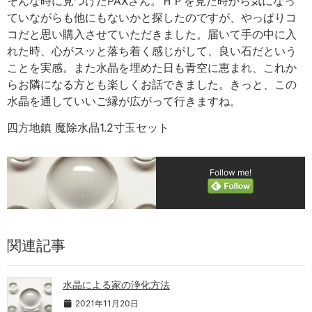
そんな時に見つけたPAXさん。ＨＰを見た時から気になっ
ていながらも他にもないかと探したのですが、やっぱりコ
コだと思い購入させていただきました。届いて手の中に入
れた時、心がスッと落ち着く感じがして、良い石だという
ことを実感。また水晶を埋めた日も青空に恵まれ、これか
らお隣になる方とも楽しくお話できました。きっと、この
水晶を通していいご縁が広がって行きますね。
四方地鎮 魔除水晶1.2寸玉セット
Follow me!
関連記事
水晶による家の浄化方法
2021年11月20日